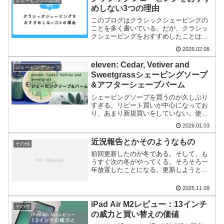
シェービングの話題
き捨てならない...
めしない3つの理由
このブログはクラシックシェービングの
ことを多く書いている。だが、クラシッ
クシェービングをおすすめしたことは一
度もない。数多くある人生の過ちとして
2026.02.08
クラシックシェービングを始めてしまっ
た人に向けて書くことはある。「クラシ
eleven: Cedar, Vetiver and
シェービングソープ
ックシェービングいいです...
Sweetgrassシェービングソープ
&アフターシェーブバーム
シェービングソープを買うのが久しぶり
すぎる。リピート買いが中心になってお
り、あまり新規買いをしていない。使う
シェービングソープはだいたい決まって
2026.01.03
きたような感じがする。たまには新しい
のを買ってみるかと思い、買ったのが
近況報告とかそのようなもの
その他
elevenのシェービング...
前回更新したのが冬である。そして、も
うすぐ次の冬がやってくる。そろそろ一
年放置したことになる。更新しようと思
ったんだけどね。いろいろと忙しかっ
た。あと、放置しすぎて文章が書けなく
2025.11.09
なった。今は昔となった儲かるブログの
書き方的なハウツー文章の影...
iPad Air M2レビュー：13インチ
その他
の威力と買い替えの価値