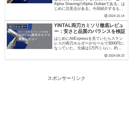
Alpha ShavingのAlpha Outlawである。は
じめに注意点がある。今回紹介するもの
は廃番品である。後続の改良版である
2024.10.14
Alpha Outlaw Evolutionがあるので、その
参考にでもなれ...
YINTAL両刃カミソリ徹底レビュ
両刃ホルダー
ー：安さと品質のバランスを検証
はじめにAliExpressを見ていたらステン
レスの両刃ホルダーがセールで3000円に
なっていた。元値は1万円くらい。約
70％OFFである。常にセールをしている
2024.09.23
ようなものなので、元値はあまり参考に
ならない。どのようなものかはわから
ず、ものは...
スポンサーリンク