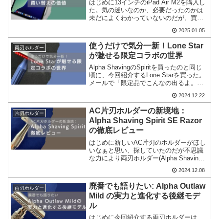
はじめに13インチのiPad Air M2を購入し
た。気の迷いなのか、必要だったのかは
未だによくわかっていないのだが、買っ
たことの納得感を得るために、今まで使
2025.01.05
っていたiPad Air 4thとの比較をしてみよ
うというのが今回の趣旨である。こ...
使うだけで気分一新！Lone Star
両刃ホルダー
が魅せる限定コラボの世界
Alpha ShavingのSpiritを買ったのと同じ
頃に、今回紹介するLone Starを買った。
メールで「限定品でこんなの出るよ。受
注生産だから予約してね」と言われて、
2024.12.22
ホイホイ買ってしまったのである。そ
う、限定品である。Lone St...
AC片刃ホルダーの新境地：
片刃ホルダー
Alpha Shaving Spirit SE Razor
の徹底レビュー
はじめに新しいAC片刃のホルダーがほし
いなぁと思い、探していたのだが不思議
な力により両刃ホルダー(Alpha Shaving
のOutlaw)を買うことになってしまったの
2024.12.08
で、改めて片刃のホルダーを買ったので
ある。買ったのはAlpha Shav...
廃番でも語りたい: Alpha Outlaw
両刃ホルダー
Mild の実力と進化する後継モデ
ル
はじめに今回紹介する両刃ホルダーは