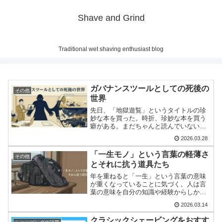
Shave and Grind
Traditional wet shaving enthusiast blog
ガバナンスツールとしての死後の
その他
世界
先日、「地獄遊覧」というタイトルの珍
妙な本を買った。時折、珍妙な本を買う
癖がある。まだちゃんと読んでいない
が、古今東西の人が死後の世界をどう思
2026.03.28
っているかを網羅的に紹介した本であ
る。積ん読状態の本を説明するのは難し
「一生モノ」という言葉の軽薄さ
その他
いので、出版社（ナショナルジ...
とそれに抗う道具たち
年を重ねると「一生」という言葉の意味
が重くなっていることに気づく。人は言
葉の意味を自分の知識や経験からしか語
れない。つまり、20歳の「一生」は20年
2026.03.14
であり、40歳の「一生」は40年である。
器の大きさには2倍の差がある。最近、聞
クラシックシェービングをおすす