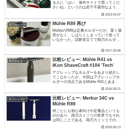
る人に「はい、海外サイトで買ってくだ
さいね」というのは若干不親切なように
思う。海外サイトの方が安いし、種類は
2023.04.07
豊富だし、届くまで日数がかかること以
外はメリットしかないというのは真実で
Mühle R89 再び
両刃ホルダー
ある一方、心理的なハード...
MühleのR89は定番ホルダーだが、置く場
所がなく、しばらくしまっていて使って
いなかった。試験管立てで両刃ホルダー
の収納に目処がついたので、また陽の目
を見ることになった。2番目のホルダー一
2017.03.08
番最初に買った両刃ホルダーは、実はフ
ェザーのポピュ...
比較レビュー: Mühle R41 vs
両刃ホルダー
iKon ShaveCraft #104 ‘Tech’
アグレッシブなホルダーをあまり紹介し
てこなかったが、今回はアグレッシブホ
ルダーの頂点であるMühle R41とあまり
知られていないアグレッシブホルダーの
2016.09.21
iKon ShaveCraft #104 'Tech'を比較する。
Mühle R41Ba...
比較レビュー: Merkur 34C vs
両刃ホルダー
Mühle R89
何ごとにも初心者向けや定番品というも
のがあり、両刃カミソリの世界でもそれ
は同じことである。両刃カミソリでのク
ラシック・シェービングを始めるにあた
2016.09.13