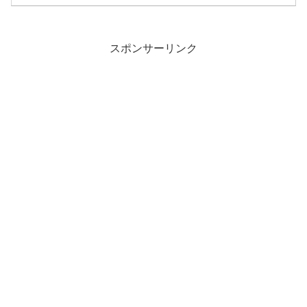
って、イロイロ調べると初心者向けや定
番品とされる両刃ホルダーがいくつかあ
った。Merkur 34...
スポンサーリンク