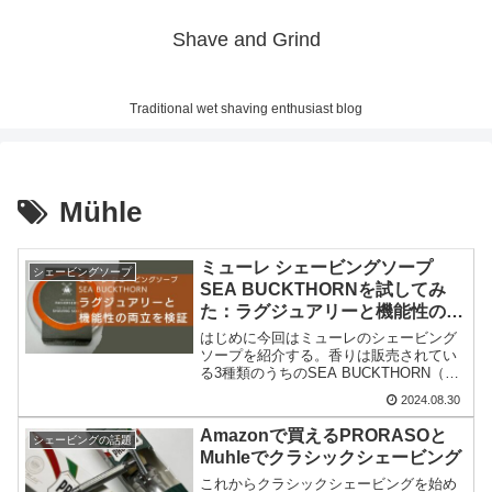
Shave and Grind
Traditional wet shaving enthusiast blog
Mühle
ミューレ シェービングソープ
シェービングソープ
SEA BUCKTHORNを試してみ
た：ラグジュアリーと機能性の両
立を検証
はじめに今回はミューレのシェービング
ソープを紹介する。香りは販売されてい
る3種類のうちのSEA BUCKTHORN（シ
ーバックソーン）である。このほかにア
2024.08.30
ロエベラとサンダルウッドがあるのだ
が、なじみがないのがシーバックソーン
Amazonで買えるPRORASOと
シェービングの話題
だったので、せっ...
Muhleでクラシックシェービング
これからクラシックシェービングを始め