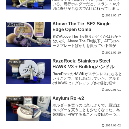
いる。現行ホルダーだと、スラントや片
刃に寄りがちなのでATTに行ってしまう
のかもしれない。そんなATTからX1が発
2021.05.17
売された。X1はスラントのAC系片刃であ
る。「スラントいいでしょ。片刃い...
Above The Tie: SE2 Single
片刃ホルダー
Edge Open Comb
春のAbove The Tie祭りかどうかはわから
ないが、Above The Tie(以下、ATT)のベ
ースプレートばかりを買っている気がす
る。Maggard Razorsで割引をしていたオ
2021.05.10
ープンコームAC片刃のSE2を買ってしま
った。在庫...
RazoRock: Stainless Steel
片刃ホルダー
HAWK V3 + Bulldogハンドル
RazoRockのHAWKがステンレスになると
いうことで、楽しみにしていた。アルミ
のHAWKはアグレッシブさの割に軽すぎ
てどうも使い勝手が悪いと思っていたの
2020.05.01
で、ステンレス製の登場を心待ちにして
いた。持っているHAWKは初代で、V2は
Asylum Rx -v2
片刃ホルダー
それほど...
ホルダーを買うのは久しぶりで、最近は
ホルダーを買うことも少なくなった。為
替相場が円安であることも要因の一つだ
が、そんなに欲しいものがないのが大き
な要因である。新しいホルダーはそんな
2024.06.02
に出なくなった気がする。Above The Tie