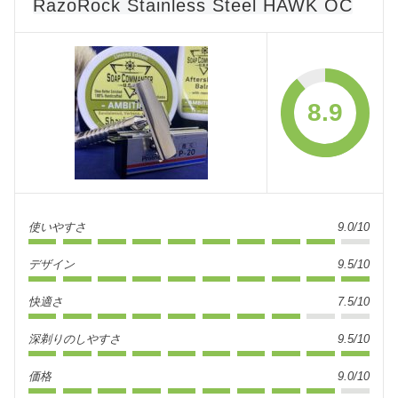
RazoRock Stainless Steel HAWK OC
8.9
使いやすさ
9.0/10
デザイン
9.5/10
快適さ
7.5/10
深剃りのしやすさ
9.5/10
価格
9.0/10