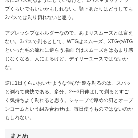
常に3パス剃るようにしているけど、2パス＋タッチアッ
プくらいでもいいかもしれない。顎下あたりはどうしても
2パスでは剃り切れないと思う。
アグレッシブなホルダーなので、あまりスムーズとは言え
ない。3パスで剃るとして、WTGはスムーズ、XTGやATG
といった毛の流れに逆らう場面ではスムーズさはあまり感
じなくなる。人によるけど、デイリーユースではないか
な。
逆に1日くらいおいたような伸びた髭を剃るのは、スパッ
と剃れて爽快である。多分、2〜3日伸ばして剃るとすご
く気持ちよく剃れると思う。シャープで厚めの刃とオープ
ンコームという組み合わせは、毎日使うものではないのか
もしれない。
まとめ