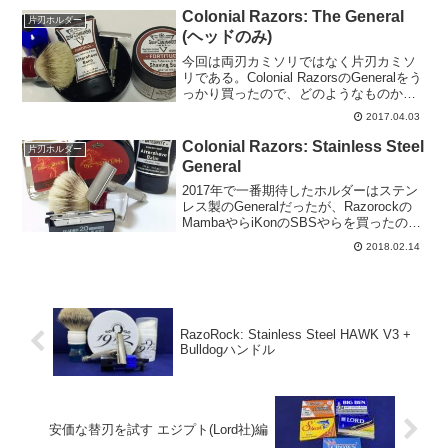
もなくなり...
Colonial Razors: The General
片刃ホルダー
(ヘッドのみ)
今回は両刃カミソリではなく片刃カミソ
リである。Colonial RazorsのGeneralをう
っかり買ったので、どのようなものか紹
介しようと思う。片刃カミソリ片刃のホ
2017.04.03
ルダーにはSchick InjectorやGEMなどい
くつか種類があるが...
Colonial Razors: Stainless Steel
片刃ホルダー
General
2017年で一番期待したホルダーはステン
レス製のGeneralだったが、Razorockの
MambaやらiKonのSBSやらを買ったので
後回しになってしまった。第一弾の発売
2018.02.14
日は逃してしまったが、クリスマスの第
二弾で買うことができた。正月明け...
RazoRock: Stainless Steel HAWK V3 +
Bulldogハンドル
安価な替刃を試す エジプト(Lord社)編