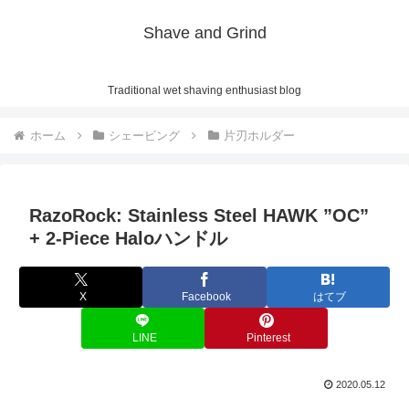
Shave and Grind
Traditional wet shaving enthusiast blog
ホーム
シェービング
片刃ホルダー
RazoRock: Stainless Steel HAWK ”OC”
+ 2-Piece Haloハンドル
X
Facebook
はてブ
LINE
Pinterest
2020.05.12